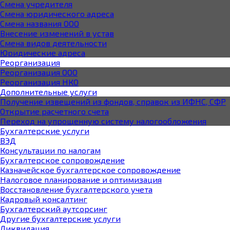
Смена учредителя
Смена юридического адреса
Смена названия ООО
Внесение изменений в устав
Смена видов деятельности
Юридические адреса
Реорганизация
Реорганизация ООО
Реорганизация НКО
Дополнительные услуги
Получение извещений из фондов, справок из ИФНС, СФР
Открытие расчетного счета
Переход на упрощенную систему налогообложения
Бухгалтерские услуги
ВЭД
Консультации по налогам
Бухгалтерское cопровождение
Казначейское бухгалтерское сопровождение
Налоговое планирование и оптимизация
Восстановление бухгалтерского учета
Кадровый консалтинг
Бухгалтерский аутсорсинг
Другие бухгалтерские услуги
Ликвидация