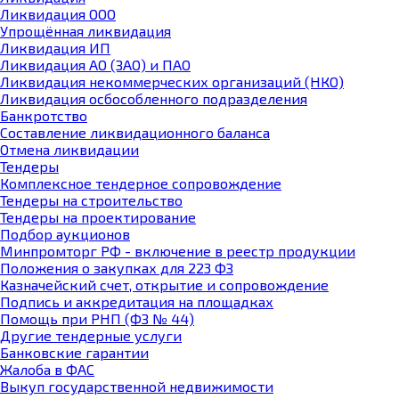
Ликвидация ООО
Упрощённая ликвидация
Ликвидация ИП
Ликвидация АО (ЗАО) и ПАО
Ликвидация некоммерческих организаций (НКО)
Ликвидация осбособленного подразделения
Банкротство
Составление ликвидационного баланса
Отмена ликвидации
Тендеры
Комплексное тендерное сопровождение
Тендеры на строительство
Тендеры на проектирование
Подбор аукционов
Минпромторг РФ - включение в реестр продукции
Положения о закупках для 223 ФЗ
Казначейский счет, открытие и сопровождение
Подпись и аккредитация на площадках
Помощь при РНП (ФЗ № 44)
Другие тендерные услуги
Банковские гарантии
Жалоба в ФАС
Выкуп государственной недвижимости