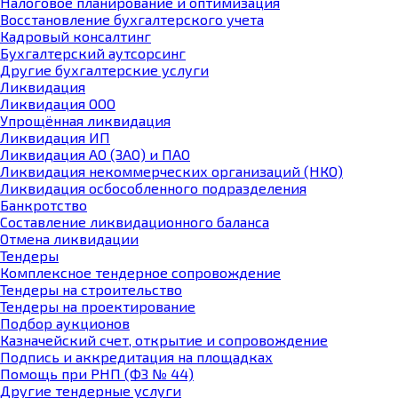
Налоговое планирование и оптимизация
Восстановление бухгалтерского учета
Кадровый консалтинг
Бухгалтерский аутсорсинг
Другие бухгалтерские услуги
Ликвидация
Ликвидация ООО
Упрощённая ликвидация
Ликвидация ИП
Ликвидация АО (ЗАО) и ПАО
Ликвидация некоммерческих организаций (НКО)
Ликвидация осбособленного подразделения
Банкротство
Составление ликвидационного баланса
Отмена ликвидации
Тендеры
Комплексное тендерное сопровождение
Тендеры на строительство
Тендеры на проектирование
Подбор аукционов
Казначейский счет, открытие и сопровождение
Подпись и аккредитация на площадках
Помощь при РНП (ФЗ № 44)
Другие тендерные услуги