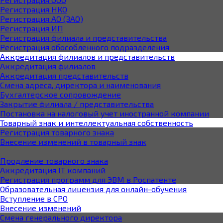
Регистрация НКО
Регистрация АО (ЗАО)
Регистрация ИП
Регистрация филиала и представительства
Регистрация обособленного подразделения
Аккредитация филиалов и представительств
Аккредитация филиалов
Аккредитация представительств
Смена адреса, директора и наименования
Бухгалтерское сопровождение
Закрытие филиала / представительства
Постановка на налоговый учет иностранной компании
Товарный знак и интеллектуальная собственность
Регистрация товарного знака
Внесение изменений в товарный знак
Продление товарного знака
Аккредитация IT компаний
Регистрация программ для ЭВМ в Роспатенте
Образовательная лицензия для онлайн-обучения
Вступление в СРО
Внесение изменений
Смена генерального директора