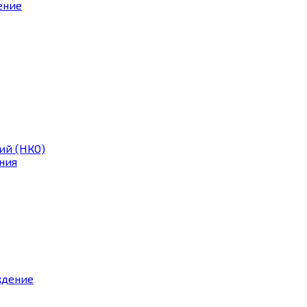
ение
ий (НКО)
ния
ждение