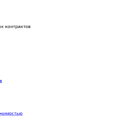
ых контрактов
в
ижимостью