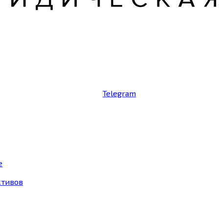
Telegram
е
ктивов