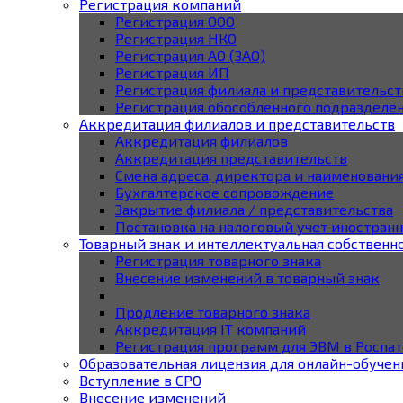
Регистрация компаний
Регистрация ООО
Регистрация НКО
Регистрация АО (ЗАО)
Регистрация ИП
Регистрация филиала и представительст
Регистрация обособленного подразделе
Аккредитация филиалов и представительств
Аккредитация филиалов
Аккредитация представительств
Смена адреса, директора и наименовани
Бухгалтерское сопровождение
Закрытие филиала / представительства
Постановка на налоговый учет иностран
Товарный знак и интеллектуальная собственн
Регистрация товарного знака
Внесение изменений в товарный знак
Продление товарного знака
Аккредитация IT компаний
Регистрация программ для ЭВМ в Роспат
Образовательная лицензия для онлайн-обучен
Вступление в СРО
Внесение изменений