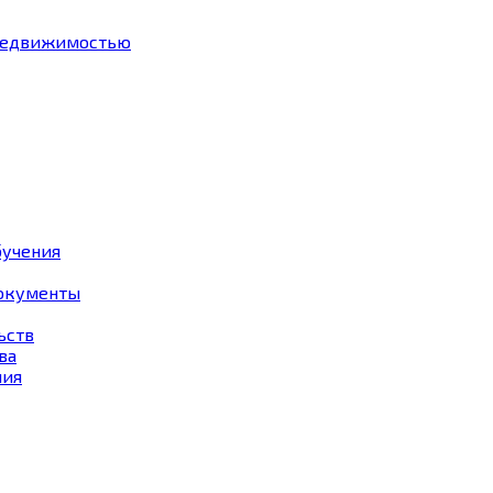
 недвижимостью
бучения
документы
ьств
ва
ния