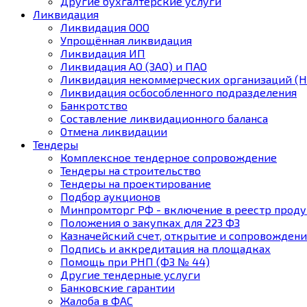
Другие бухгалтерские услуги
Ликвидация
Ликвидация ООО
Упрощённая ликвидация
Ликвидация ИП
Ликвидация АО (ЗАО) и ПАО
Ликвидация некоммерческих организаций (Н
Ликвидация осбособленного подразделения
Банкротство
Составление ликвидационного баланса
Отмена ликвидации
Тендеры
Комплексное тендерное сопровождение
Тендеры на строительство
Тендеры на проектирование
Подбор аукционов
Минпромторг РФ - включение в реестр прод
Положения о закупках для 223 ФЗ
Казначейский счет, открытие и сопровожден
Подпись и аккредитация на площадках
Помощь при РНП (ФЗ № 44)
Другие тендерные услуги
Банковские гарантии
Жалоба в ФАС