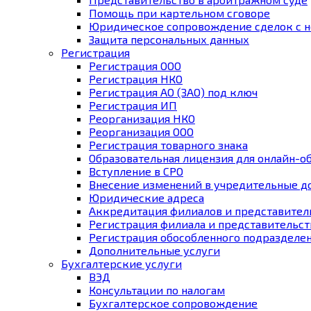
Помощь при картельном сговоре
Юридическое cопровождение сделок с
Защита персональных данных
Регистрация
Регистрация ООО
Регистрация НКО
Регистрация АО (ЗАО) под ключ
Регистрация ИП
Реорганизация НКО
Реорганизация ООО
Регистрация товарного знака
Образовательная лицензия для онлайн-о
Вступление в СРО
Внесение изменений в учредительные 
Юридические адреса
Аккредитация филиалов и представител
Регистрация филиала и представительст
Регистрация обособленного подразделе
Дополнительные услуги
Бухгалтерские услуги
ВЭД
Консультации по налогам
Бухгалтерское cопровождение