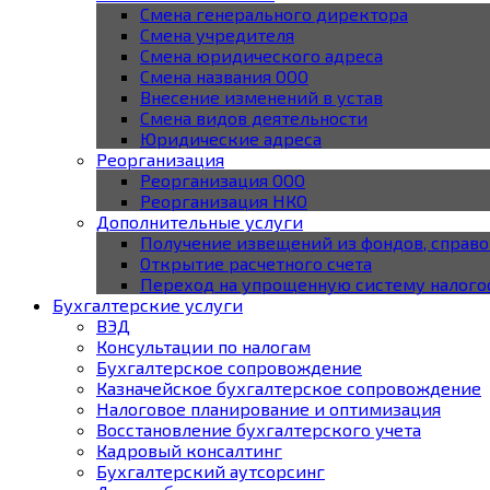
Смена генерального директора
Смена учредителя
Смена юридического адреса
Смена названия ООО
Внесение изменений в устав
Смена видов деятельности
Юридические адреса
Реорганизация
Реорганизация ООО
Реорганизация НКО
Дополнительные услуги
Получение извещений из фондов, справо
Открытие расчетного счета
Переход на упрощенную систему налог
Бухгалтерские услуги
ВЭД
Консультации по налогам
Бухгалтерское cопровождение
Казначейское бухгалтерское сопровождение
Налоговое планирование и оптимизация
Восстановление бухгалтерского учета
Кадровый консалтинг
Бухгалтерский аутсорсинг