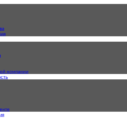
ва
ния
я
ной компании
ость
енте
ия