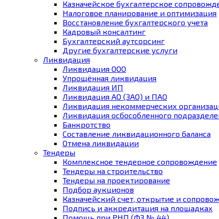
Казначейское бухгалтерское сопровожд
Налоговое планирование и оптимизация
Восстановление бухгалтерского учета
Кадровый консалтинг
Бухгалтерский аутсорсинг
Другие бухгалтерские услуги
Ликвидация
Ликвидация ООО
Упрощённая ликвидация
Ликвидация ИП
Ликвидация АО (ЗАО) и ПАО
Ликвидация некоммерческих организац
Ликвидация осбособленного подразделе
Банкротство
Составление ликвидационного баланса
Отмена ликвидации
Тендеры
Комплексное тендерное сопровождение
Тендеры на строительство
Тендеры на проектирование
Подбор аукционов
Казначейский счет, открытие и сопрово
Подпись и аккредитация на площадках
Помощь при РНП (ФЗ № 44)