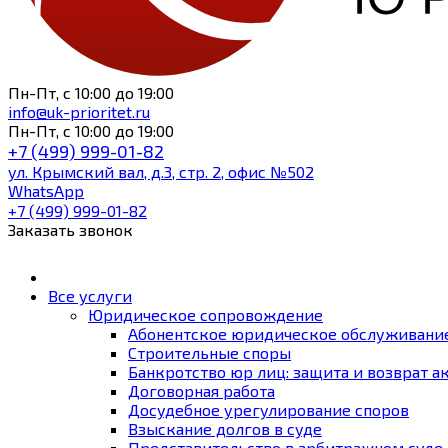
Пн-Пт, с 10:00 до 19:00
info@uk-prioritet.ru
Пн-Пт, с 10:00 до 19:00
+7 (499)
999-01-82
ул.
Крымский вал, д.3, стр. 2, офис №502
WhatsApp
+7 (499)
999-01-82
Заказать звонок
Все услуги
Юридическое сопровождение
Абонентское юридическое обслуживани
Строительные споры
Банкротство юр лиц: защита и возврат а
Договорная работа
Досудебное урегулирование споров
Взыскание долгов в суде
Представительство в арбитражном суде