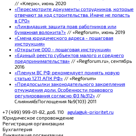
// «Клерк», июнь 2020
«Пересмотрите документы сотрудников, которые
отвечают за ход строительства. Иначе не попасть
в СРО»
«Ликвидация: защита прав работников или
бумажная волокита?»
// «Regforum», июнь 2019
«Смена юридического адреса - пошаговая
инструкция»
«Открытие ООО - пошаговая инструкция»
«Единый реестр субъектов малого и среднего
предпринимательства»
// «Regforum.ru», сентябрь
2016
«Пленум ВС РФ рекомендует принять новую
статью 127.1 АПК РФ»
// «Regforum»
«Предпосылки законодательного закрепления
отчуждения доли. Особенности правового
регулирования согласно ФЗ №312»
//
Слияния&Поглощения №9(103) 2011
+7 (499) 999-01-82, доб. 110
agula@uk-prioritet.ru
Юридическое сопровождение
Регистрация организации
Бухгалтерия
Ликвидация организации