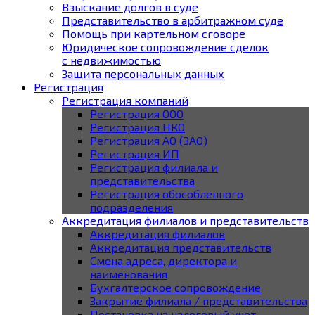
Взыскание долгов в суде
Представительство в арбитражном суде
Помощь при картельном сговоре
Юридическое cопровождение сделок
с недвижимостью
Защита персональных данных
Регистрация
Регистрация компаний
Регистрация ООО
Регистрация НКО
Регистрация АО (ЗАО)
Регистрация ИП
Регистрация филиала и
представительства
Регистрация обособленного
подразделения
Аккредитация филиалов и представительств
Аккредитация филиалов
Аккредитация представительств
Смена адреса, директора и
наименования
Бухгалтерское сопровождение
Закрытие филиала / представительства
Постановка на налоговый учет