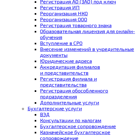
Регистрация АО (ЗАО) под ключ
Регистрация ИП
Реорганизация НКО
Реорганизация ООО
Регистрация товарного знака
Образовательная лицензия для онлайн-
обучения
Вступление в СРО
Внесение изменений в учредительные
документы
Юридические адреса
Аккредитация филиалов
и представительств
Регистрация филиала и
представительства
Регистрация обособленного
подразделения
Дополнительные услуги
Бухгалтерские услуги
ВЭД
Консультации по налогам
Бухгалтерское cопровождение
Казначейское бухгалтерское
сопровождение