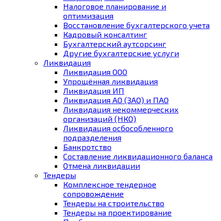
Налоговое планирование и
оптимизация
Восстановление бухгалтерского учета
Кадровый консалтинг
Бухгалтерский аутсорсинг
Другие бухгалтерские услуги
Ликвидация
Ликвидация ООО
Упрощённая ликвидация
Ликвидация ИП
Ликвидация АО (ЗАО) и ПАО
Ликвидация некоммерческих
организаций (НКО)
Ликвидация осбособленного
подразделения
Банкротство
Составление ликвидационного баланса
Отмена ликвидации
Тендеры
Комплексное тендерное
сопровождение
Тендеры на строительство
Тендеры на проектирование