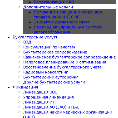
Реорганизация НКО
Дополнительные услуги
Получение извещений из фондов,
справок из ИФНС, СФР
Открытие расчетного счета
Переход на упрощенную систему
налогообложения
Бухгалтерские услуги
ВЭД
Консультации по налогам
Бухгалтерское cопровождение
Казначейское бухгалтерское сопровождение
Налоговое планирование и оптимизация
Восстановление бухгалтерского учета
Кадровый консалтинг
Бухгалтерский аутсорсинг
Другие бухгалтерские услуги
Ликвидация
Ликвидация ООО
Упрощённая ликвидация
Ликвидация ИП
Ликвидация АО (ЗАО) и ПАО
Ликвидация некоммерческих организаций
(НКО)