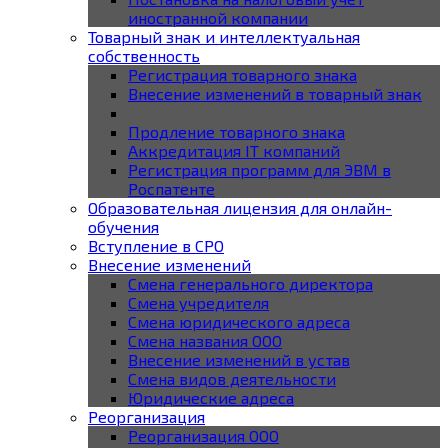
иностранной компании
Товарный знак и интеллектуальная
собственность
Регистрация товарного знака
Внесение изменений в товарный знак
Продление товарного знака
Аккредитация IT компаний
Регистрация программ для ЭВМ в
Роспатенте
Образовательная лицензия для онлайн-
обучения
Вступление в СРО
Внесение изменений
Смена генерального директора
Смена учредителя
Смена юридического адреса
Смена названия ООО
Внесение изменений в устав
Смена видов деятельности
Юридические адреса
Реорганизация
Реорганизация ООО