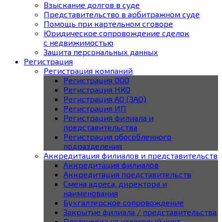
Взыскание долгов в суде
Представительство в арбитражном суде
Помощь при картельном сговоре
Юридическое cопровождение сделок
с недвижимостью
Защита персональных данных
Регистрация
Регистрация компаний
Регистрация ООО
Регистрация НКО
Регистрация АО (ЗАО)
Регистрация ИП
Регистрация филиала и
представительства
Регистрация обособленного
подразделения
Аккредитация филиалов и представительств
Аккредитация филиалов
Аккредитация представительств
Смена адреса, директора и
наименования
Бухгалтерское сопровождение
Закрытие филиала / представительства
Постановка на налоговый учет