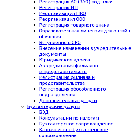
Регистрация АО (ЗАО) под ключ
Регистрация ИП
Реорганизация НКО
Реорганизация ООО
Регистрация товарного знака
Образовательная лицензия для онлайн-
обучения
Вступление в СРО
Внесение изменений в учредительные
документы
Юридические адреса
Аккредитация филиалов
и представительств
Регистрация филиала и
представительства
Регистрация обособленного
подразделения
Дополнительные услуги
Бухгалтерские услуги
ВЭД
Консультации по налогам
Бухгалтерское cопровождение
Казначейское бухгалтерское
сопровождение