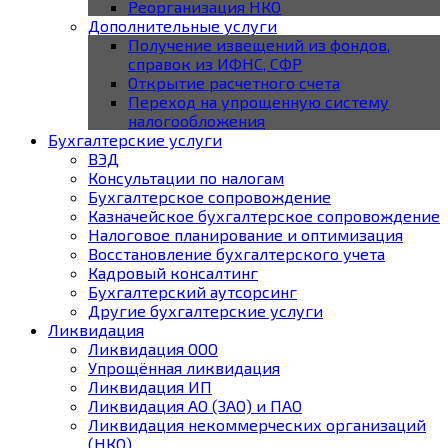
Реорганизация НКО
Дополнительные услуги
Получение извещений из фондов,
справок из ИФНС, СФР
Открытие расчетного счета
Переход на упрощенную систему
налогообложения
Бухгалтерские услуги
ВЭД
Консультации по налогам
Бухгалтерское cопровождение
Казначейское бухгалтерское сопровождение
Налоговое планирование и оптимизация
Восстановление бухгалтерского учета
Кадровый консалтинг
Бухгалтерский аутсорсинг
Другие бухгалтерские услуги
Ликвидация
Ликвидация ООО
Упрощённая ликвидация
Ликвидация ИП
Ликвидация АО (ЗАО) и ПАО
Ликвидация некоммерческих организаций
(НКО)