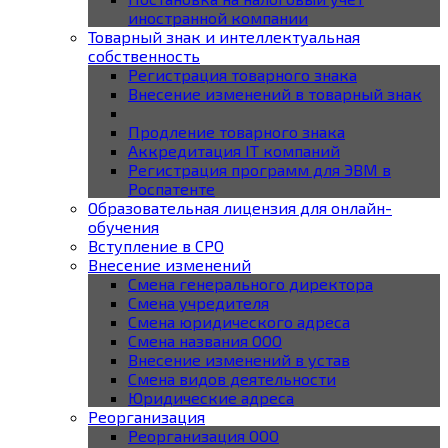
иностранной компании
Товарный знак и интеллектуальная
собственность
Регистрация товарного знака
Внесение изменений в товарный знак
Продление товарного знака
Аккредитация IT компаний
Регистрация программ для ЭВМ в
Роспатенте
Образовательная лицензия для онлайн-
обучения
Вступление в СРО
Внесение изменений
Смена генерального директора
Смена учредителя
Смена юридического адреса
Смена названия ООО
Внесение изменений в устав
Смена видов деятельности
Юридические адреса
Реорганизация
Реорганизация ООО