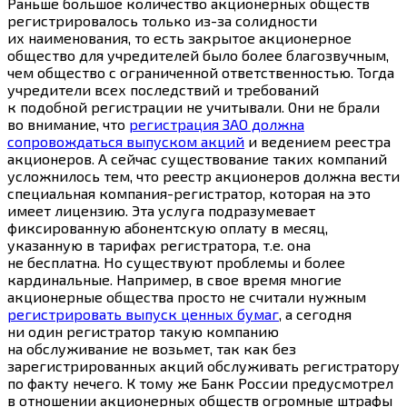
Раньше большое количество акционерных обществ
регистрировалось только из-за солидности
их наименования, то есть закрытое акционерное
общество для учредителей было более благозвучным,
чем общество с ограниченной ответственностью. Тогда
учредители всех последствий и требований
к подобной регистрации не учитывали. Они не брали
во внимание, что
регистрация ЗАО должна
сопровождаться выпуском акций
и ведением реестра
акционеров. А сейчас существование таких компаний
усложнилось тем, что реестр акционеров должна вести
специальная компания-регистратор, которая на это
имеет лицензию. Эта услуга подразумевает
фиксированную абонентскую оплату в месяц,
указанную в тарифах регистратора, т.е. она
не бесплатна. Но существуют проблемы и более
кардинальные. Например, в свое время многие
акционерные общества просто не считали нужным
регистрировать выпуск ценных бумаг
, а сегодня
ни один регистратор такую компанию
на обслуживание не возьмет, так как без
зарегистрированных акций обслуживать регистратору
по факту нечего. К тому же Банк России предусмотрел
в отношении акционерных обществ огромные штрафы