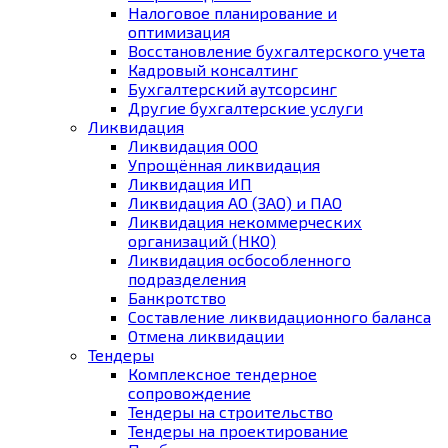
Налоговое планирование и
оптимизация
Восстановление бухгалтерского учета
Кадровый консалтинг
Бухгалтерский аутсорсинг
Другие бухгалтерские услуги
Ликвидация
Ликвидация ООО
Упрощённая ликвидация
Ликвидация ИП
Ликвидация АО (ЗАО) и ПАО
Ликвидация некоммерческих
организаций (НКО)
Ликвидация осбособленного
подразделения
Банкротство
Составление ликвидационного баланса
Отмена ликвидации
Тендеры
Комплексное тендерное
сопровождение
Тендеры на строительство
Тендеры на проектирование